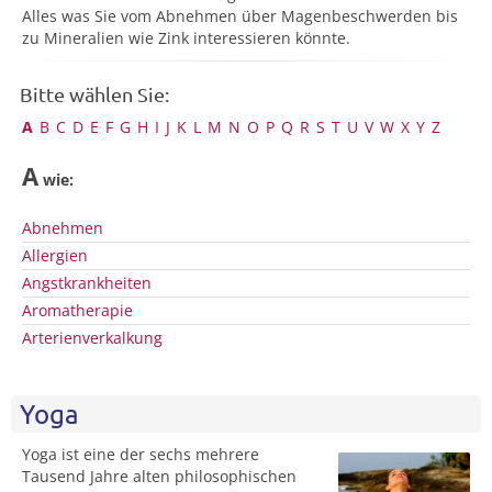
Alles was Sie vom Abnehmen über Magenbeschwerden bis
zu Mineralien wie Zink interessieren könnte.
Bitte wählen Sie:
A
B
C
D
E
F
G
H
I
J
K
L
M
N
O
P
Q
R
S
T
U
V
W
X
Y
Z
A
wie:
Abnehmen
Allergien
Angstkrankheiten
Aromatherapie
Arterienverkalkung
Yoga
Yoga ist eine der sechs mehrere
Tausend Jahre alten philosophischen