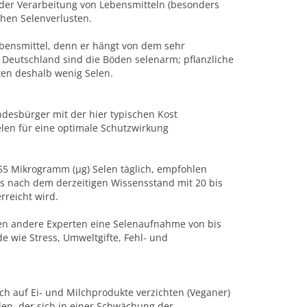
i der Verarbeitung von Lebensmitteln (besonders
ohen Selenverlusten.
bensmittel, denn er hängt von dem sehr
 Deutschland sind die Böden selenarm; pflanzliche
ten deshalb wenig Selen.
undesbürger mit der hier typischen Kost
elen für eine optimale Schutzwirkung
 55 Mikrogramm (µg) Selen täglich, empfohlen
s nach dem derzeitigen Wissensstand mit 20 bis
reicht wird.
len andere Experten eine Selenaufnahme von bis
 wie Stress, Umweltgifte, Fehl- und
uch auf Ei- und Milchprodukte verzichten (Veganer)
den, der sich in einer Schwächung der