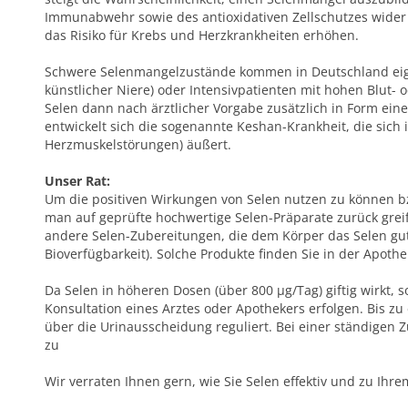
Immunabwehr sowie des antioxidativen Zellschutzes wider 
das Risiko für Krebs und Herzkrankheiten erhöhen.
Schwere Selenmangelzustände kommen in Deutschland eigen
künstlicher Niere) oder Intensivpatienten mit hohen Blut- o
Selen dann nach ärztlicher Vorgabe zusätzlich in Form ein
entwickelt sich die sogenannte Keshan-Krankheit, die sich
Herzmuskelstörungen) äußert.
Unser Rat:
Um die positiven Wirkungen von Selen nutzen zu können b
man auf geprüfte hochwertige Selen-Präparate zurück grei
andere Selen-Zubereitungen, die dem Körper das Selen gut
Bioverfügbarkeit). Solche Produkte finden Sie in der Apothe
Da Selen in höheren Dosen (über 800 µg/Tag) giftig wirkt, 
Konsultation eines Arztes oder Apothekers erfolgen. Bis z
über die Urinausscheidung reguliert. Bei einer ständigen
zu
Wir verraten Ihnen gern, wie Sie Selen effektiv und zu Ih