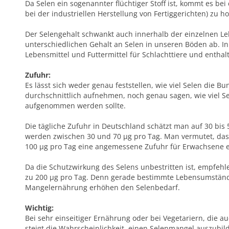
Da Selen ein sogenannter flüchtiger Stoff ist, kommt es be
bei der industriellen Herstellung von Fertiggerichten) zu h
Der Selengehalt schwankt auch innerhalb der einzelnen Le
unterschiedlichen Gehalt an Selen in unseren Böden ab. In
Lebensmittel und Futtermittel für Schlachttiere und enthal
Zufuhr:
Es lässt sich weder genau feststellen, wie viel Selen die B
durchschnittlich aufnehmen, noch genau sagen, wie viel S
aufgenommen werden sollte.
Die tägliche Zufuhr in Deutschland schätzt man auf 30 bis
werden zwischen 30 und 70 µg pro Tag. Man vermutet, das
100 µg pro Tag eine angemessene Zufuhr für Erwachsene er
Da die Schutzwirkung des Selens unbestritten ist, empfeh
zu 200 µg pro Tag. Denn gerade bestimmte Lebensumstände
Mangelernährung erhöhen den Selenbedarf.
Wichtig:
Bei sehr einseitiger Ernährung oder bei Vegetariern, die a
steigt die Wahrscheinlichkeit, einen Selenmangel auszubil