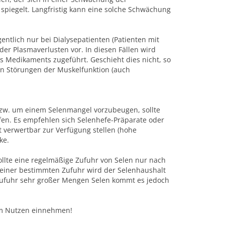
spiegelt. Langfristig kann eine solche Schwächung
tlich nur bei Dialysepatienten (Patienten mit
der Plasmaverlusten vor. In diesen Fällen wird
es Medikaments zugeführt. Geschieht dies nicht, so
 in Störungen der Muskelfunktion (auch
zw. um einem Selenmangel vorzubeugen, sollte
fen. Es empfehlen sich Selenhefe-Präparate oder
 verwertbar zur Verfügung stellen (hohe
ke.
sollte eine regelmäßige Zufuhr von Selen nur nach
u einer bestimmten Zufuhr wird der Selenhaushalt
 Zufuhr sehr großer Mengen Selen kommt es jedoch
rem Nutzen einnehmen!