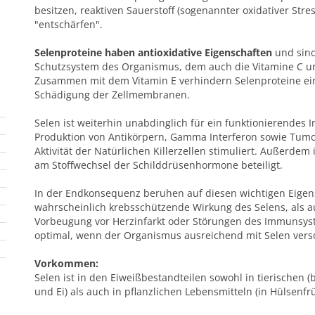
besitzen, reaktiven Sauerstoff (sogenannter oxidativer Stres
"entschärfen".
Selenproteine haben antioxidative Eigenschaften
und sind
Schutzsystem des Organismus, dem auch die Vitamine C u
Zusammen mit dem Vitamin E verhindern Selenproteine ein
Schädigung der Zellmembranen.
Selen ist weiterhin unabdinglich für ein funktionierendes 
Produktion von Antikörpern, Gamma Interferon sowie Tumo
Aktivität der Natürlichen Killerzellen stimuliert. Außerdem i
am Stoffwechsel der Schilddrüsenhormone beteiligt.
In der Endkonsequenz beruhen auf diesen wichtigen Eigen
wahrscheinlich krebsschützende Wirkung des Selens, als 
Vorbeugung vor Herzinfarkt oder Störungen des Immunsyst
optimal, wenn der Organismus ausreichend mit Selen verso
Vorkommen:
Selen ist in den Eiweißbestandteilen sowohl in tierischen (
und Ei) als auch in pflanzlichen Lebensmitteln (in Hülsenf