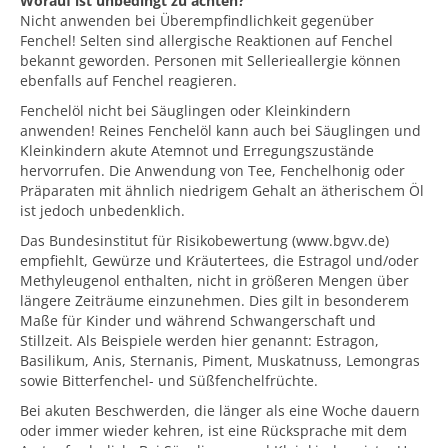
Worauf ist unbedingt zu achten?
Nicht anwenden bei Überempfindlichkeit gegenüber
Fenchel! Selten sind allergische Reaktionen auf Fenchel
bekannt geworden. Personen mit Sellerieallergie können
ebenfalls auf Fenchel reagieren.
Fenchelöl nicht bei Säuglingen oder Kleinkindern
anwenden! Reines Fenchelöl kann auch bei Säuglingen und
Kleinkindern akute Atemnot und Erregungszustände
hervorrufen. Die Anwendung von Tee, Fenchelhonig oder
Präparaten mit ähnlich niedrigem Gehalt an ätherischem Öl
ist jedoch unbedenklich.
Das Bundesinstitut für Risikobewertung (www.bgvv.de)
empfiehlt, Gewürze und Kräutertees, die Estragol und/oder
Methyleugenol enthalten, nicht in größeren Mengen über
längere Zeiträume einzunehmen. Dies gilt in besonderem
Maße für Kinder und während Schwangerschaft und
Stillzeit. Als Beispiele werden hier genannt: Estragon,
Basilikum, Anis, Sternanis, Piment, Muskatnuss, Lemongras
sowie Bitterfenchel- und Süßfenchelfrüchte.
Bei akuten Beschwerden, die länger als eine Woche dauern
oder immer wieder kehren, ist eine Rücksprache mit dem