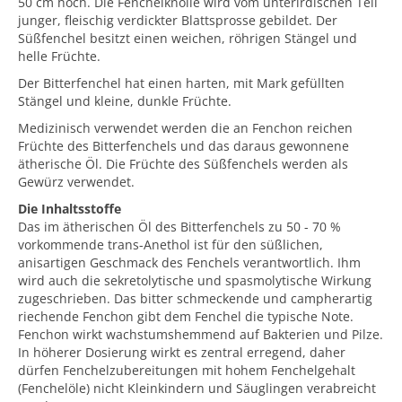
50 cm hoch. Die Fenchelknolle wird vom unterirdischen Teil
junger, fleischig verdickter Blattsprosse gebildet. Der
Süßfenchel besitzt einen weichen, röhrigen Stängel und
helle Früchte.
Der Bitterfenchel hat einen harten, mit Mark gefüllten
Stängel und kleine, dunkle Früchte.
Medizinisch verwendet werden die an Fenchon reichen
Früchte des Bitterfenchels und das daraus gewonnene
ätherische Öl. Die Früchte des Süßfenchels werden als
Gewürz verwendet.
Die Inhaltsstoffe
Das im ätherischen Öl des Bitterfenchels zu 50 - 70 %
vorkommende trans-Anethol ist für den süßlichen,
anisartigen Geschmack des Fenchels verantwortlich. Ihm
wird auch die sekretolytische und spasmolytische Wirkung
zugeschrieben. Das bitter schmeckende und campherartig
riechende Fenchon gibt dem Fenchel die typische Note.
Fenchon wirkt wachstumshemmend auf Bakterien und Pilze.
In höherer Dosierung wirkt es zentral erregend, daher
dürfen Fenchelzubereitungen mit hohem Fenchelgehalt
(Fenchelöle) nicht Kleinkindern und Säuglingen verabreicht