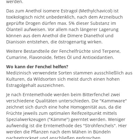
werden.
Das zum Anethol isomere Estragol (Methylchavicol) ist
toxikologisch nicht unbedenklich, nach dem Arzneibuch
geprüfte Drogen dürfen max. 5% dieser Substanz im
Ölanteil aufweisen. Vor allem nach längerer Lagerung
können aus dem Anethol die Dimere Dianethol und
Dianisoin entstehen, die östrogenartig wirken.
Weitere Bestandteile der Fenchelfrüchte sind Terpene,
Cumarine, Flavonoide, fettes Öl und Antioxidantien.
Wo kann der Fenchel helfen?
Medizinisch verwendete Sorten stammen ausschließlich aus
Kulturen, da Wildsorten sich meist durch einen hohen
Estragolgehalt auszeichnen.
Je nach Erntemethode werden beim Bitterfenchel zwei
verschiedene Qualitäten unterschieden. Die "Kammware"
zeichnet sich durch eine hohe Homogenität aus, da die
Früchte jeweils zum optimalen Reifezeitpunkt mittels
Spezialwerkzeugen ("Kämme") geerntet werden. Weniger
aufwendig ist die Erntemethode des "Strohfenchels". Hier
werden die Pflanzen nach dem Mähen in Bündeln
nachgetrocknet und anschließen gedroschen.