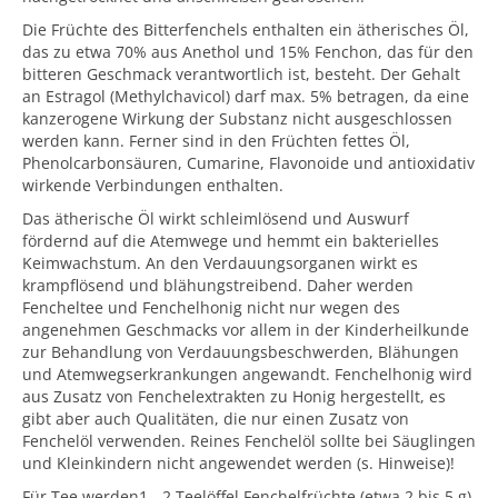
Die Früchte des Bitterfenchels enthalten ein ätherisches Öl,
das zu etwa 70% aus Anethol und 15% Fenchon, das für den
bitteren Geschmack verantwortlich ist, besteht. Der Gehalt
an Estragol (Methylchavicol) darf max. 5% betragen, da eine
kanzerogene Wirkung der Substanz nicht ausgeschlossen
werden kann. Ferner sind in den Früchten fettes Öl,
Phenolcarbonsäuren, Cumarine, Flavonoide und antioxidativ
wirkende Verbindungen enthalten.
Das ätherische Öl wirkt schleimlösend und Auswurf
fördernd auf die Atemwege und hemmt ein bakterielles
Keimwachstum. An den Verdauungsorganen wirkt es
krampflösend und blähungstreibend. Daher werden
Fencheltee und Fenchelhonig nicht nur wegen des
angenehmen Geschmacks vor allem in der Kinderheilkunde
zur Behandlung von Verdauungsbeschwerden, Blähungen
und Atemwegserkrankungen angewandt. Fenchelhonig wird
aus Zusatz von Fenchelextrakten zu Honig hergestellt, es
gibt aber auch Qualitäten, die nur einen Zusatz von
Fenchelöl verwenden. Reines Fenchelöl sollte bei Säuglingen
und Kleinkindern nicht angewendet werden (s. Hinweise)!
Für Tee werden1 - 2 Teelöffel Fenchelfrüchte (etwa 2 bis 5 g)