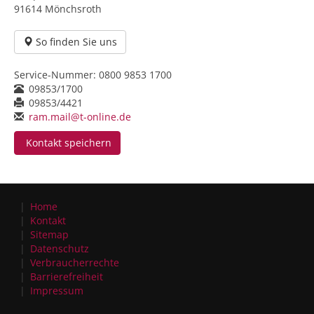
91614 Mönchsroth
So finden Sie uns
Service-Nummer:
0800 9853 1700
09853/1700
09853/4421
ram.mail@t-online.de
Kontakt speichern
Home
Kontakt
Sitemap
Datenschutz
Verbraucherrechte
Barrierefreiheit
Impressum