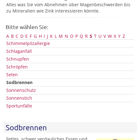
Alles was Sie vom Abnehmen über Magenbeschwerden bis
zu Mineralien wie Zink interessieren könnte.
Bitte wählen Sie:
A
B
C
D
E
F
G
H
I
J
K
L
M
N
O
P
Q
R
S
T
U
V
W
X
Y
Z
Schimmelpilzallergie
Schlaganfall
Schnupfen
Schröpfen
Selen
Sodbrennen
Sonnenschutz
Sonnenstich
Sportunfälle
Sodbrennen
Fettes, schwer verdauliches Essen und