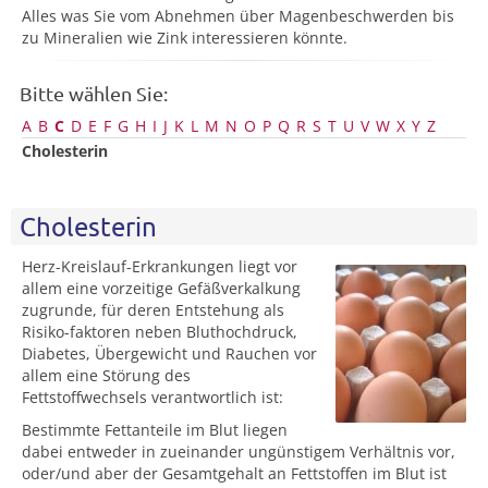
Alles was Sie vom Abnehmen über Magenbeschwerden bis
zu Mineralien wie Zink interessieren könnte.
Bitte wählen Sie:
A
B
C
D
E
F
G
H
I
J
K
L
M
N
O
P
Q
R
S
T
U
V
W
X
Y
Z
Cholesterin
Cholesterin
Herz-Kreislauf-Erkrankungen liegt vor
allem eine vorzeitige Gefäßverkalkung
zugrunde, für deren Entstehung als
Risiko-faktoren neben Bluthochdruck,
Diabetes, Übergewicht und Rauchen vor
allem eine Störung des
Fettstoffwechsels verantwortlich ist:
Bestimmte Fettanteile im Blut liegen
dabei entweder in zueinander ungünstigem Verhältnis vor,
oder/und aber der Gesamtgehalt an Fettstoffen im Blut ist