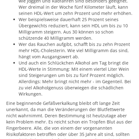
wie Joggen und Radfahren sind besonders geeignet.
Wer dreimal in der Woche fünf Kilometer läuft, kann
seinen HDL-Wert um zehn Prozent und mehr erhöhen.
Wer beispielsweise dauerhaft 25 Prozent seines
Übergewichts reduziert, kann sein HDL um bis zu 10
Milligramm steigern. Aus 30 können so schon
schützende 40 Milligramm werden.
Wer das Rauchen aufgibt, schafft bis zu zehn Prozent
mehr HDL-Cholesterin. Wie viel Milligramm das sind,
hängt vom Ausgangswert ab.
Und auch ein Schlückchen Alkohol am Tag bringt die
HDL-Werte in Stimmung: Mit einem viertel Liter Wein
sind Steigerungen um bis zu fünf Prozent möglich.
Allerdings: Mehr bringt nicht mehr - im Gegenteil. Bei
zu viel Alkoholgenuss überwiegen die schädlichen
Wirkungen.
Eine beginnende Gefäßverkalkung bleibt oft lange Zeit
unerkannt, da man die Veränderungen der Blutfettwerte
nicht wahrnimmt. Deren Bestimmung ist heutzutage aber
kein Problem mehr. Es reicht schon ein Tropfen Blut aus der
Fingerbeere. Alle, die von einem der vorgenannten
Risikofaktoren betroffen oder über 35 Jahre alt sind, sollten