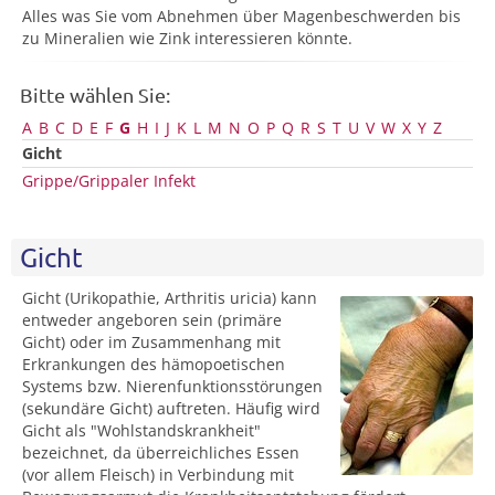
Alles was Sie vom Abnehmen über Magenbeschwerden bis
zu Mineralien wie Zink interessieren könnte.
Bitte wählen Sie:
A
B
C
D
E
F
G
H
I
J
K
L
M
N
O
P
Q
R
S
T
U
V
W
X
Y
Z
Gicht
Grippe/Grippaler Infekt
Gicht
Gicht (Urikopathie, Arthritis uricia) kann
entweder angeboren sein (primäre
Gicht) oder im Zusammenhang mit
Erkrankungen des hämopoetischen
Systems bzw. Nierenfunktionsstörungen
(sekundäre Gicht) auftreten. Häufig wird
Gicht als "Wohlstandskrankheit"
bezeichnet, da überreichliches Essen
(vor allem Fleisch) in Verbindung mit