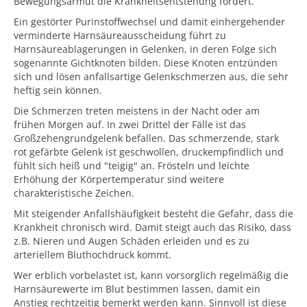
Bewegungsarmut die Krankheitsentstehung fördert.
Ein gestörter Purinstoffwechsel und damit einhergehender
verminderte Harnsäureausscheidung führt zu
Harnsäureablagerungen in Gelenken, in deren Folge sich
sogenannte Gichtknoten bilden. Diese Knoten entzünden
sich und lösen anfallsartige Gelenkschmerzen aus, die sehr
heftig sein können.
Die Schmerzen treten meistens in der Nacht oder am
frühen Morgen auf. In zwei Drittel der Fälle ist das
Großzehengrundgelenk befallen. Das schmerzende, stark
rot gefärbte Gelenk ist geschwollen, druckempfindlich und
fühlt sich heiß und "teigig" an. Frösteln und leichte
Erhöhung der Körpertemperatur sind weitere
charakteristische Zeichen.
Mit steigender Anfallshäufigkeit besteht die Gefahr, dass die
Krankheit chronisch wird. Damit steigt auch das Risiko, dass
z.B. Nieren und Augen Schäden erleiden und es zu
arteriellem Bluthochdruck kommt.
Wer erblich vorbelastet ist, kann vorsorglich regelmäßig die
Harnsäurewerte im Blut bestimmen lassen, damit ein
Anstieg rechtzeitig bemerkt werden kann. Sinnvoll ist diese