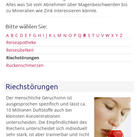
Alles was Sie vom Abnehmen über Magenbeschwerden bis
zu Mineralien wie Zink interessieren könnte.
Bitte wählen Sie:
A
B
C
D
E
F
G
H
I
J
K
L
M
N
O
P
Q
R
S
T
U
V
W
X
Y
Z
Reiseapotheke
Reiseübelkeit
Riechstörungen
Rückenschmerzen
Riechstörungen
Der menschliche Geruchsinn ist
ausgesprochen spezifisch und lässt ca.
10 Millionen Duftstoffe auch bei
kleinsten Konzentrationen
unterscheiden. Die Empfindlichkeit des
Riechens unterscheidet sich individuell
sehr stark, ist aber trainierbar und nicht