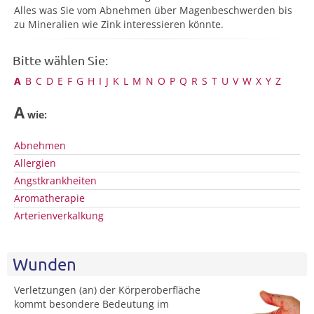
Alles was Sie vom Abnehmen über Magenbeschwerden bis
zu Mineralien wie Zink interessieren könnte.
Bitte wählen Sie:
A
B
C
D
E
F
G
H
I
J
K
L
M
N
O
P
Q
R
S
T
U
V
W
X
Y
Z
A
wie:
Abnehmen
Allergien
Angstkrankheiten
Aromatherapie
Arterienverkalkung
Wunden
Verletzungen (an) der Körperoberfläche
kommt besondere Bedeutung im