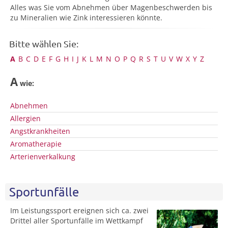
Alles was Sie vom Abnehmen über Magenbeschwerden bis
zu Mineralien wie Zink interessieren könnte.
Bitte wählen Sie:
A
B
C
D
E
F
G
H
I
J
K
L
M
N
O
P
Q
R
S
T
U
V
W
X
Y
Z
A
wie:
Abnehmen
Allergien
Angstkrankheiten
Aromatherapie
Arterienverkalkung
Sportunfälle
Im Leistungssport ereignen sich ca. zwei
Drittel aller Sportunfälle im Wettkampf