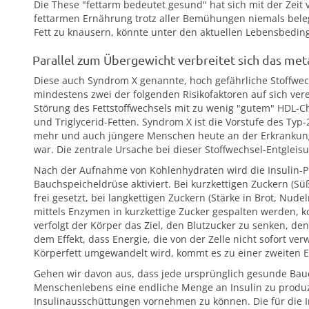
Die These "fettarm bedeutet gesund" hat sich mit der Zeit v
fettarmen Ernährung trotz aller Bemühungen niemals beleg
Fett zu knausern, könnte unter den aktuellen Lebensbedi
Parallel zum Übergewicht verbreitet sich das me
Diese auch Syndrom X genannte, hoch gefährliche Stoffwec
mindestens zwei der folgenden Risikofaktoren auf sich ver
Störung des Fettstoffwechsels mit zu wenig "gutem" HDL-Ch
und Triglycerid-Fetten. Syndrom X ist die Vorstufe des Ty
mehr und auch jüngere Menschen heute an der Erkrankung l
war. Die zentrale Ursache bei dieser Stoffwechsel-Entgleisu
Nach der Aufnahme von Kohlenhydraten wird die Insulin-P
Bauchspeicheldrüse aktiviert. Bei kurzkettigen Zuckern (S
frei gesetzt, bei langkettigen Zuckern (Stärke in Brot, Nude
mittels Enzymen in kurzkettige Zucker gespalten werden, k
verfolgt der Körper das Ziel, den Blutzucker zu senken, den
dem Effekt, dass Energie, die von der Zelle nicht sofort 
Körperfett umgewandelt wird, kommt es zu einer zweiten 
Gehen wir davon aus, dass jede ursprünglich gesunde Bauc
Menschenlebens eine endliche Menge an Insulin zu produzi
Insulinausschüttungen vornehmen zu können. Die für die I