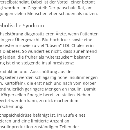
erselbständigt. Dabei ist der Vorteil einer betont
t worden. Im Gegenteil: Der pauschale Rat, am
ngungen vielen Menschen eher schaden als nutzen:
tabolische Syndrom.
hselstörung diagnostizieren Ärzte, wenn Patienten
einigen: Übergewicht, Bluthochdruck sowie eine
olesterin sowie zu viel "bösem" LDL-Cholesterin
p-2-Diabetes. So wundert es nicht, dass zunehmend
eiden, die früher als "Alterszucker" bekannt
ng ist eine steigende Insulinresistenz:
roduktion und -Ausschüttung aus der
üßigkeiten) werden schlagartig hohe Insulinmengen
ln, Kartoffeln), die erst nach und nach vom Körper
ontinuierlich geringere Mengen an Insulin. Damit
 Körperzellen Energie bereit zu stellen. Neben
verwertet werden kann, zu dick machendem
Erscheinung:
hspeicheldrüse befähigt ist, im Laufe eines
eren und eine limitierte Anzahl an
nsulinproduktion zuständigen Zellen der