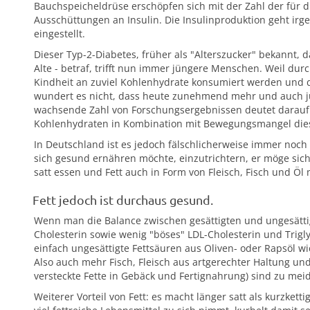
Bauchspeicheldrüse erschöpfen sich mit der Zahl der für
Ausschüttungen an Insulin. Die Insulinproduktion geht irg
eingestellt.
Dieser Typ-2-Diabetes, früher als "Alterszucker" bekannt,
Alte - betraf, trifft nun immer jüngere Menschen. Weil d
Kindheit an zuviel Kohlenhydrate konsumiert werden und d
wundert es nicht, dass heute zunehmend mehr und auch jü
wachsende Zahl von Forschungsergebnissen deutet darauf
Kohlenhydraten in Kombination mit Bewegungsmangel dies
In Deutschland ist es jedoch fälschlicherweise immer noc
sich gesund ernähren möchte, einzutrichtern, er möge sich
satt essen und Fett auch in Form von Fleisch, Fisch und Öl
Fett jedoch ist durchaus gesund.
Wenn man die Balance zwischen gesättigten und ungesättigt
Cholesterin sowie wenig "böses" LDL-Cholesterin und Triglyc
einfach ungesättigte Fettsäuren aus Oliven- oder Rapsöl w
Also auch mehr Fisch, Fleisch aus artgerechter Haltung und
versteckte Fette in Gebäck und Fertignahrung) sind zu mei
Weiterer Vorteil von Fett: es macht länger satt als kurzket