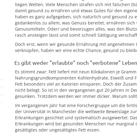
liegen Welten. Viele Menschen strafen sich mit falschen D
damit gesund zu ernähren und etwas Gutes für den eigene
haben es ganz aufgegeben, sich natürlich und gesund zu e
gedankenlos zu allem, was Genuss bereitet, ernähren sich
Genussmitteln. Oder/ und bevorzugen alles, was den Blutzu
rasch ansteigen lässt und somit schnell Sättigung verschaff
Doch erst, wenn wir gesunde Ernährung mit angenehmen 
verknüpfen, haben wir eine echte Chance, gesund zu bleib
Es gibt weder "erlaubte" noch "verbotene" Lebensm
Es stimmt zwar: Fett liefert mit neun Kilokalorien je Gram
Nahrungsgrundkomponenten Kohlenhydrate, Eiweiß und Fett
Fett besonders viel an Kalorien einsparen. Doch der Zusam
nicht belegt. So ist in den vergangenen gut 20 Jahren in D
gesunken. Trotzdem werden wir immer dicker. Warum sollt
Im vergangenen Jahr hat eine Forschergruppe um die briti
der Universität in Manchester die weltweite Beweislage zu
Erkrankungen gesichtet und systematisch ausgewertet. Das E
Erkrankungen wird bei gesunden Menschen nur marginal dav
gesättigtes oder ungesättigtes Fett essen.