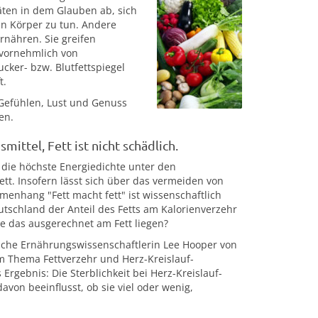
iäten in dem Glauben ab, sich
n Körper zu tun. Andere
rnähren. Sie greifen
 vornehmlich von
cker- bzw. Blutfettspiegel
t.
Gefühlen, Lust und Genuss
en.
ittel, Fett ist nicht schädlich.
m die höchste Energiedichte unter den
. Insofern lässt sich über das vermeiden von
menhang "Fett macht fett" ist wissenschaftlich
eutschland der Anteil des Fetts am Kalorienverzehr
e das ausgerechnet am Fett liegen?
sche Ernährungswissenschaftlerin Lee Hooper von
m Thema Fettverzehr und Herz-Kreislauf-
rgebnis: Die Sterblichkeit bei Herz-Kreislauf-
on beeinflusst, ob sie viel oder wenig,