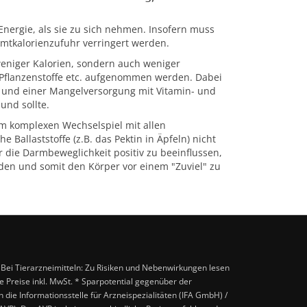
Energie, als sie zu sich nehmen. Insofern muss
samtkalorienzufuhr verringert werden.
weniger Kalorien, sondern auch weniger
e Pflanzenstoffe etc. aufgenommen werden. Dabei
n und einer Mangelversorgung mit Vitamin- und
und sollte.
rem komplexen Wechselspiel mit allen
 Ballaststoffe (z.B. das Pektin in Äpfeln) nicht
r die Darmbeweglichkeit positiv zu beeinflussen,
den und somit den Körper vor einem "Zuviel" zu
. Bei Tierarzneimitteln: Zu Risiken und Nebenwirkungen lesen
lle Preise inkl. MwSt. * Sparpotential gegenüber der
ie Informationsstelle für Arzneispezialitäten (IFA GmbH) /