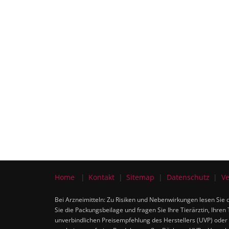
Home
Kontakt
Sitemap
Datenschutz
Ve
Bei Arzneimitteln: Zu Risiken und Nebenwirkungen lesen Sie d
Sie die Packungsbeilage und fragen Sie Ihre Tierärztin, Ihren 
unverbindlichen Preisempfehlung des Herstellers (UVP) oder 