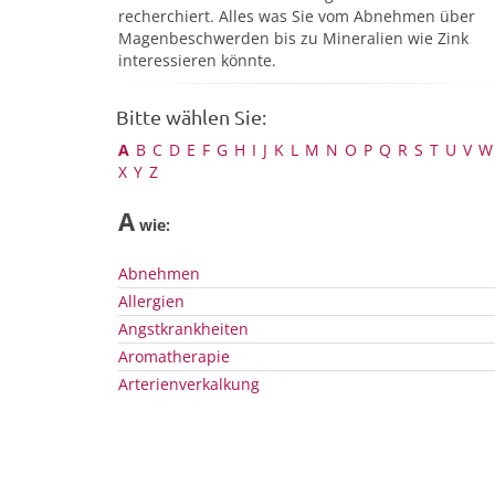
recherchiert. Alles was Sie vom Abnehmen über
Magenbeschwerden bis zu Mineralien wie Zink
interessieren könnte.
Bitte wählen Sie:
A
B
C
D
E
F
G
H
I
J
K
L
M
N
O
P
Q
R
S
T
U
V
W
X
Y
Z
A
wie:
Abnehmen
Allergien
Angstkrankheiten
Aromatherapie
Arterienverkalkung