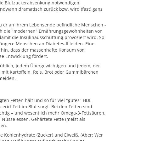
 die Blutzuckerabsenkung notwendigen
endwann dramatisch zurück bzw. wird (fast) ganz
 da er an ihrem Lebensende befindliche Menschen -
urch die "modernen" Ernährungsgewohnheiten von
amit die Insulinausschüttung provoziert wird. So
ngere Menschen an Diabetes-II leiden. Eine
 hin, dass der massenhafte Konsum von
e Entwicklung fördert.
h üblich, jedem Übergewichtigen und jedem, der
 mit Kartoffeln, Reis, Brot oder Gummibärchen
 meiden.
en Fetten hält und so für viel "gutes" HDL-
erid-Fett im Blut sorgt. Bei den Fetten sind
ichtig – und wesentlich mehr Omega-3-Fettsäuren.
 Nüsse essen. Gehärtete Fette (meist als
den.
tige Kohlenhydrate (Zucker) und Eiweiß. (Aber: Wer