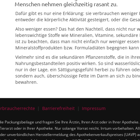
Menschen nehmen gleichzeitig rasant zu.
Dafür gibt es nur eine Erklärung: sie verbrauchen weniger 
entweder die körperliche Aktivität gesteigert, oder die Ge
Also weniger essen? Das hat den Nachteil, dass nicht nur 
lebenswichtige Stoffe wie Mineralien, Vitamine, sekundär
ist zu beachten, dass man nicht einfach nur weniger esse
Mineralstoffprodukten bzw. Formuladiäten begegnen kann 
Vielmehr sind es die sekundären Pflanzenstoffe, die in ih
Nahrungsbestandteilen positiv wirken. So sind wasserlösliche
nur in der Lage, ein Sättigungsgefühl herbei zu führen ode
sondern auch, überschüssige Fette im Darm an sich zu bin
bewahren.
rbraucherrechte
Barrierefreiheit
Impressum
ie Packungsbeilage und fragen Sie Ihre Ärztin, Ihren Arzt oder in Ihrer Apotheke
Tierarzt oder in Ihrer Apotheke. Nur solange Vorrat reicht. Irrtum vorbehalten. A
der unverbindlichen Herstellermeldung des Apothekenverkaufspreises (UAVP) an d