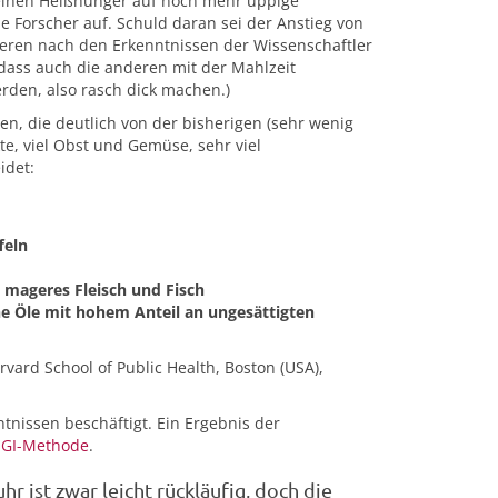
 seinen Heißhunger auf noch mehr üppige
e Forscher auf. Schuld daran sei der Anstieg von
vieren nach den Erkenntnissen der Wissenschaftler
, dass auch die anderen mit der Mahlzeit
rden, also rasch dick machen.)
n, die deutlich von der bisherigen (sehr wenig
te, viel Obst und Gemüse, sehr viel
idet:
feln
e, mageres Fleisch und Fisch
che Öle mit hohem Anteil an ungesättigten
ard School of Public Health, Boston (USA),
nissen beschäftigt. Ein Ergebnis der
GI-Methode
.
r ist zwar leicht rückläufig, doch die