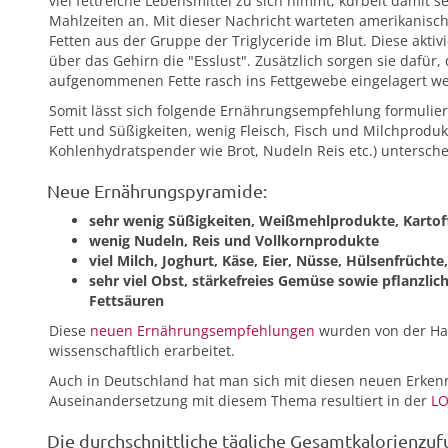
viel fettreiche Lebensmittel zu sich nimmt, kurbelt damit
Mahlzeiten an. Mit dieser Nachricht warteten amerikanisch
Fetten aus der Gruppe der Triglyceride im Blut. Diese akti
über das Gehirn die "Esslust". Zusätzlich sorgen sie dafür
aufgenommenen Fette rasch ins Fettgewebe eingelagert we
Somit lässt sich folgende Ernährungsempfehlung formuliere
Fett und Süßigkeiten, wenig Fleisch, Fisch und Milchproduk
Kohlenhydratspender wie Brot, Nudeln Reis etc.) untersche
Neue Ernährungspyramide:
sehr wenig Süßigkeiten, Weißmehlprodukte, Kartof
wenig Nudeln, Reis und Vollkornprodukte
viel Milch, Joghurt, Käse, Eier, Nüsse, Hülsenfrücht
sehr viel Obst, stärkefreies Gemüse sowie pflanzli
Fettsäuren
Diese
neuen Ernährungsempfehlungen
wurden von der Harv
wissenschaftlich erarbeitet.
Auch in Deutschland hat man sich mit diesen neuen Erkennt
Auseinandersetzung mit diesem Thema resultiert in der
LO
Die durchschnittliche tägliche Gesamtkalorienzufuh