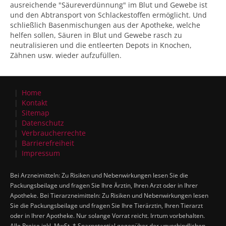
ausreichende "Säureverdünnung" im Blut und Gewebe ist
und den Abtransport von Schlackestoffen ermöglicht. Und
schließlich Basenmischungen aus der Apotheke, welche
helfen sollen, Säuren in Blut und Gewebe rasch zu
neutralisieren und die entleerten Depots in Knochen,
Zähnen usw. wieder aufzufüllen.
Home
Kontakt
Sitemap
Datenschutz
Verbraucherrechte
Barrierefreiheit
Impressum
Bei Arzneimitteln: Zu Risiken und Nebenwirkungen lesen Sie die
Packungsbeilage und fragen Sie Ihre Ärztin, Ihren Arzt oder in Ihrer
Apotheke. Bei Tierarzneimitteln: Zu Risiken und Nebenwirkungen lesen
Sie die Packungsbeilage und fragen Sie Ihre Tierärztin, Ihren Tierarzt
oder in Ihrer Apotheke. Nur solange Vorrat reicht. Irrtum vorbehalten.
Alle Preise inkl. MwSt. * Sparpotential gegenüber der unverbindlichen