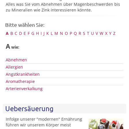
Alles was Sie vom Abnehmen über Magenbeschwerden bis
zu Mineralien wie Zink interessieren könnte.
Bitte wählen Sie:
A
B
C
D
E
F
G
H
I
J
K
L
M
N
O
P
Q
R
S
T
U
V
W
X
Y
Z
A
wie:
Abnehmen
Allergien
Angstkrankheiten
Aromatherapie
Arterienverkalkung
Uebersäuerung
Infolge unserer "modernen" Ernährung
führen wir unserem Körper meist