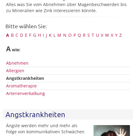
Alles was Sie vom Abnehmen über Magenbeschwerden bis
zu Mineralien wie Zink interessieren könnte.
Bitte wählen Sie:
A
B
C
D
E
F
G
H
I
J
K
L
M
N
O
P
Q
R
S
T
U
V
W
X
Y
Z
A
wie:
Abnehmen
Allergien
Angstkrankheiten
Aromatherapie
Arterienverkalkung
Angstkrankheiten
Ängste werden mehr und mehr als
Folge von kommunikativen Schwächen