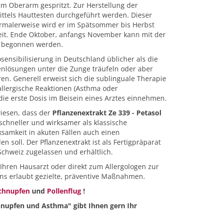
m Oberarm gespritzt. Zur Herstellung der
ittels Hauttesten durchgeführt werden. Dieser
Normalerweise wird er im Spätsommer bis Herbst
Zeit. Ende Oktober, anfangs November kann mit der
ng begonnen werden.
sensibilisierung in Deutschland üblicher als die
enlösungen unter die Zunge träufeln oder aber
ren. Generell erweist sich die sublinguale Therapie
 allergische Reaktionen (Asthma oder
die erste Dosis im Beisein eines Arztes einnehmen.
iesen, dass der
Pflanzenextrakt Ze 339 - Petasol
chneller und wirksamer als klassische
samkeit in akuten Fällen auch einen
 soll. Der Pflanzenextrakt ist als Fertigpräparat
Schweiz zugelassen und erhältlich.
 Ihren Hausarzt oder direkt zum Allergologen zur
ns erlaubt gezielte, präventive Maßnahmen.
chnupfen
und
Pollenflug
!
nupfen und Asthma" gibt Ihnen gern Ihr