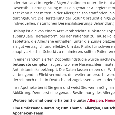
oder Hausarzt in regelmäßigen Abständen unter die Haut a
Desensibilisierungslösung muss ein genauer Allergietest m
Test kann nicht mitten in der Allergiesaison stattfinden. 
durchgeführt. Die Herstellung der Lösung braucht einige 
individuellen, natürlichen Desensibilisierungs-Behandlu
Bislang ist die von einem Arzt verabreichte subkutane Hypo
sublinguale Therapieform, bei der Patienten zu Hause Poll
Tabletten, die Allergene enthalten, unter die Zunge platzie
als gut verträglich und effektiv. Um das Risiko für schwere
anaphylaktischer Schock) zu minimieren, sollten Patienten 
In einer randomisierten Doppelblindstudie wurde nachgew
butenoate complex
- zugeschwollene Nasenschleimhäute s
Antihistaminika bekämpft. Die Daten lassen neben der Wirk
vorbeugenden Effekt vermuten, der weiter untersucht werden
derzeit noch nicht in Deutschland zugelassen, aber in der 
Ihre Apotheke berät Sie gern und weist Sie, wenn nötig, an
Abklärung. Denn erst eine genaue Bestimmung des Allerge
Weitere Informationen erhalten Sie unter
Allergien
,
Heus
Eine umfassende Beratung zum Thema "Allergien, Heusch
Apotheken-Team.