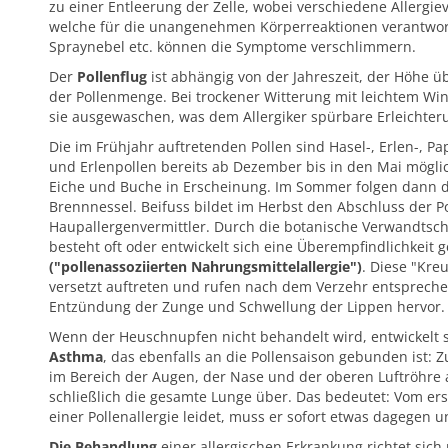
zu einer Entleerung der Zelle, wobei verschiedene Allergiev
welche für die unangenehmen Körperreaktionen verantwort
Spraynebel etc. können die Symptome verschlimmern.
Der
Pollenflug
ist abhängig von der Jahreszeit, der Höhe 
der Pollenmenge. Bei trockener Witterung mit leichtem Wind
sie ausgewaschen, was dem Allergiker spürbare Erleichteru
Die im Frühjahr auftretenden Pollen sind Hasel-, Erlen-, Pa
und Erlenpollen bereits ab Dezember bis in den Mai möglic
Eiche und Buche in Erscheinung. Im Sommer folgen dann 
Brennnessel. Beifuss bildet im Herbst den Abschluss der P
Haupallergenvermittler. Durch die botanische Verwandtsch
besteht oft oder entwickelt sich eine Überempfindlichkeit
("pollenassoziierten Nahrungsmittelallergie")
. Diese "Kre
versetzt auftreten und rufen nach dem Verzehr entsprech
Entzündung der Zunge und Schwellung der Lippen hervor.
Wenn der Heuschnupfen nicht behandelt wird, entwickelt sic
Asthma
, das ebenfalls an die Pollensaison gebunden ist: Z
im Bereich der Augen, der Nase und der oberen Luftröhre 
schließlich die gesamte Lunge über. Das bedeutet: Vom ers
einer Pollenallergie leidet, muss er sofort etwas dagegen
Die Behandlung
einer allergischen Erkrankung richtet si