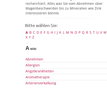
recherchiert. Alles was Sie vom Abnehmen über
Magenbeschwerden bis zu Mineralien wie Zink
interessieren könnte.
Bitte wählen Sie:
A
B
C
D
E
F
G
H
I
J
K
L
M
N
O
P
Q
R
S
T
U
V
W
X
Y
Z
A
wie:
Abnehmen
Allergien
Angstkrankheiten
Aromatherapie
Arterienverkalkung