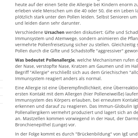
heute auf der einen Seite die Allergie bei Kindern enorm z
erleben viele Menschen um die 40 oder 50, die ein Leben l
plötzlich stark unter den Pollen leiden. Selbst Senioren um
und leiden dann sehr darunter.
Verschiedene
Ursachen
werden diskutiert: Gifte und Schad
Immunsystem und Atemwege, sondern animieren die Pflanz
vermehrte Pollenfreisetzung sicher zu stellen. Gleichzeitig
Pollen durch die Gifte und Schadstoffe "aggressiver" gewo
Was bedeutet Pollenallergie
, welche Mechanismen rufen 
der Nase, verstopfte Nase, Kratzen am Gaumen und im Hals
Begriff "Allergie" erschließt sich aus dem Griechischen "al
Immunsystem reagiert anders als normal.
Eine Allergie ist eine Überempfindlichkeit, eine Überreakt
ersten Kontakt mit dem Allergen (hier Polleneiweiße) lauf
Immunsystem des Körpers erlauben, bei erneutem Kontakt
erkennen und darauf zu reagieren. Das Immun-Globulin IgE 
Pollenallergikern vermehrt produziert und lagert sich an
an. Mastzellen kommen vorwiegend in der Haut, der Darm
Bronchienepithel (Lunge) vor.
In der Folge kommt es durch "Brückenbildung" von IgE und