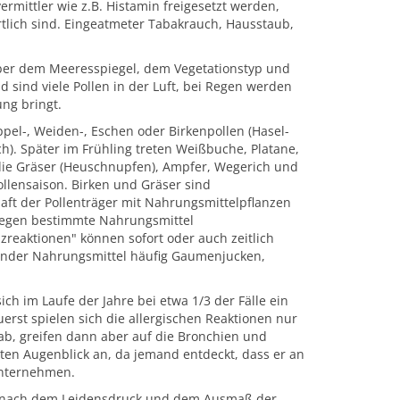
ermittler wie z.B. Histamin freigesetzt werden,
lich sind. Eingeatmeter Tabakrauch, Hausstaub,
über dem Meeresspiegel, dem Vegetationstyp und
 sind viele Pollen in der Luft, bei Regen werden
ng bringt.
ppel-, Weiden-, Eschen oder Birkenpollen (Hasel-
h). Später im Frühling treten Weißbuche, Platane,
die Gräser (Heuschnupfen), Ampfer, Wegerich und
ollensaison. Birken und Gräser sind
aft der Pollenträger mit Nahrungsmittelpflanzen
 gegen bestimmte Nahrungsmittel
uzreaktionen" können sofort oder auch zeitlich
ender Nahrungsmittel häufig Gaumenjucken,
h im Laufe der Jahre bei etwa 1/3 der Fälle ein
uerst spielen sich die allergischen Reaktionen nur
ab, greifen dann aber auf die Bronchien und
ten Augenblick an, da jemand entdeckt, dass er an
 unternehmen.
ch nach dem Leidensdruck und dem Ausmaß der