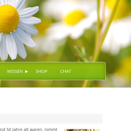
▸
WISSEN
SHOP
CHAT
und 50 Jahre alt waren, nimmt