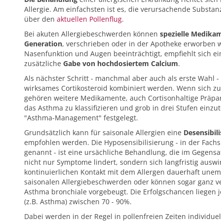
Allergie. Am einfachsten ist es, die verursachende Substan
über den
aktuellen Pollenflug
.
Bei akuten Allergiebeschwerden können
spezielle Medika
Generation
, verschrieben oder in der Apotheke erworben
Nasenfunktion und Augen beeinträchtigt, empfiehlt sich ei
zusätzliche
Gabe von hochdosiertem Calcium
.
Als nächster Schritt - manchmal aber auch als erste Wahl -
wirksames Cortikosteroid kombiniert werden. Wenn sich z
gehören weitere Medikamente, auch Cortisonhaltige Präpara
das Asthma zu klassifizieren und grob in drei Stufen einzu
"Asthma-Management" festgelegt.
Grundsätzlich kann für saisonale Allergien eine
Desensibil
empfohlen werden. Die Hyposensibilisierung - in der Fach
genannt - ist eine ursächliche Behandlung, die im Gegensa
nicht nur Symptome lindert, sondern sich langfristig auswi
kontinuierlichen Kontakt mit dem Allergen dauerhaft unem
saisonalen Allergiebeschwerden oder können sogar ganz ve
Asthma bronchiale vorgebeugt. Die Erfolgschancen liegen
(z.B. Asthma) zwischen 70 - 90%.
Dabei werden in der Regel in pollenfreien Zeiten individue