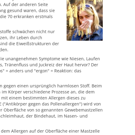
u. Auf der anderen Seite
ang gesund waren, dass sie
 die 70 erkranken erstmals
stoffe schwächen nicht nur
en, ihr Leben durch
 sind die Eiweißstrukturen der
rden.
die unangenehmen Symptome wie Niesen, Laufen
, Tränenfluss und Juckreiz der Haut hervor? Der
los" = anders und "ergon" = Reaktion: das
ion gegen einen ursprünglich harmlosen Stoff. Beim
en im Körper verschiedene Prozesse an, die dem
 mit einem bestimmten Allergen dieses zu
("Antikörper gegen das Pollenallergen") wird von
 der Oberfläche von so genannten Gewebemastzellen
schleimhaut, der Bindehaut, im Nasen- und
 dem Allergen auf der Oberfläche einer Mastzelle