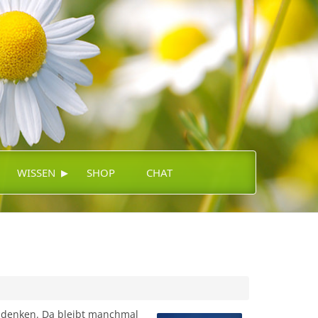
▸
WISSEN
SHOP
CHAT
zu denken. Da bleibt manchmal