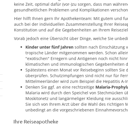
keine Zeit, optimal dafür (vor-)zu sorgen, dass man währe
gesundheitlichen Problemen und Komplikationen verschont
Hier hilft Ihnen gern Ihr Apothekenteam: Mit gutem und fu
auch bei der individuellen Zusammenstellung Ihrer Reisea
Konstitution und auf die Gegebenheiten an Ihrem Reiseziel
Vorab jedoch eine Übersicht über Dinge, welche Sie unbedi
Kinder unter fünf Jahren
sollten nach Einschätzung v
tropische Länder mitgenommen werden. Schon allein
"exotischen" Erregern und Antigenen noch nicht hinr
klimatischen und immunologischen Gegebenheiten di
Spätestens einen Monat vor Reisebeginn sollten Sie 
überprüfen. Schutzimpfungen sind nicht nur für Fern
Mittelmeerländer wird zum Beispiel die Hepatitis A
Denken Sie ggf. an eine rechtzeitige
Malaria-Prophyl
Malaria wird durch den Speichel von Stechmücken üb
Moskitonetz und langärmeliger Kleidung nie ausschließ
Sie sich von Ihrem Arzt über die Wahl des richtigen 
unbedingt an die vorgeschriebenen Einnahmevorschr
Ihre Reiseapotheke