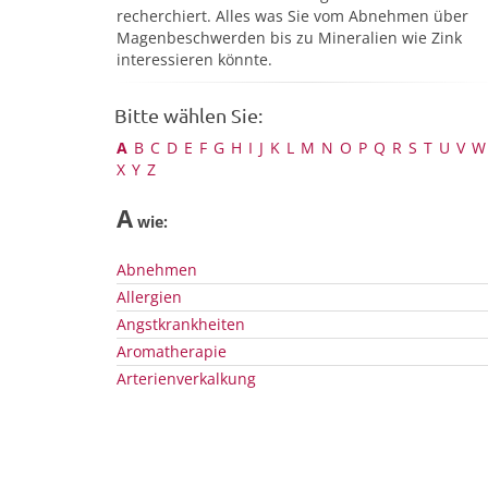
recherchiert. Alles was Sie vom Abnehmen über
Magenbeschwerden bis zu Mineralien wie Zink
interessieren könnte.
Bitte wählen Sie:
A
B
C
D
E
F
G
H
I
J
K
L
M
N
O
P
Q
R
S
T
U
V
W
X
Y
Z
A
wie:
Abnehmen
Allergien
Angstkrankheiten
Aromatherapie
Arterienverkalkung