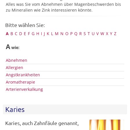
Alles was Sie vom Abnehmen über Magenbeschwerden bis
zu Mineralien wie Zink interessieren könnte.
Bitte wählen Sie:
A
B
C
D
E
F
G
H
I
J
K
L
M
N
O
P
Q
R
S
T
U
V
W
X
Y
Z
A
wie:
Abnehmen
Allergien
Angstkrankheiten
Aromatherapie
Arterienverkalkung
Karies
Karies, auch Zahnfäule genannt,