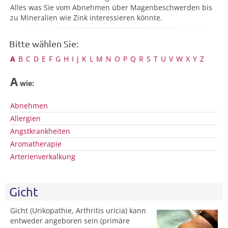
Alles was Sie vom Abnehmen über Magenbeschwerden bis
zu Mineralien wie Zink interessieren könnte.
Bitte wählen Sie:
A
B
C
D
E
F
G
H
I
J
K
L
M
N
O
P
Q
R
S
T
U
V
W
X
Y
Z
A
wie:
Abnehmen
Allergien
Angstkrankheiten
Aromatherapie
Arterienverkalkung
Gicht
Gicht (Urikopathie, Arthritis uricia) kann
entweder angeboren sein (primäre