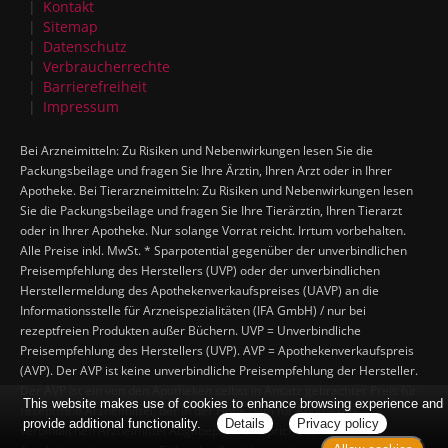
Kontakt
Sitemap
Datenschutz
Verbraucherrechte
Barrierefreiheit
Impressum
Bei Arzneimitteln: Zu Risiken und Nebenwirkungen lesen Sie die
Packungsbeilage und fragen Sie Ihre Ärztin, Ihren Arzt oder in Ihrer
Apotheke. Bei Tierarzneimitteln: Zu Risiken und Nebenwirkungen lesen
Sie die Packungsbeilage und fragen Sie Ihre Tierärztin, Ihren Tierarzt
oder in Ihrer Apotheke. Nur solange Vorrat reicht. Irrtum vorbehalten.
Alle Preise inkl. MwSt. * Sparpotential gegenüber der unverbindlichen
Preisempfehlung des Herstellers (UVP) oder der unverbindlichen
Herstellermeldung des Apothekenverkaufspreises (UAVP) an die
Informationsstelle für Arzneispezialitäten (IFA GmbH) / nur bei
rezeptfreien Produkten außer Büchern. UVP = Unverbindliche
Preisempfehlung des Herstellers (UVP). AVP = Apothekenverkaufspreis
(AVP). Der AVP ist keine unverbindliche Preisempfehlung der Hersteller.
Der AVP ist ein von den Apotheken selbst in Ansatz gebrachter Preis für
This website makes use of cookies to enhance browsing experience and
rezeptfreie Arzneimittel, der in der Höhe dem für Apotheken
provide additional functionality.
Details
Privacy policy
verbindlichen Arzneimittel Abgabepreis entspricht, zu dem eine