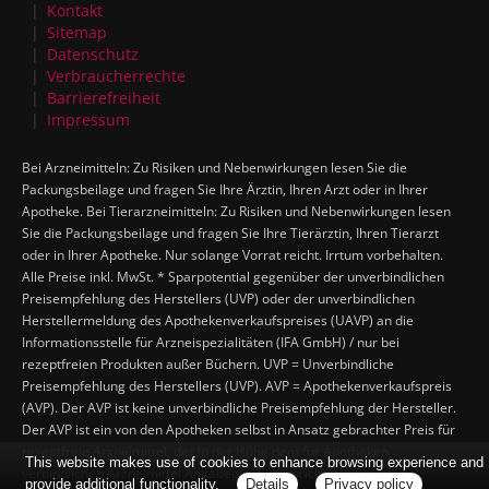
Kontakt
Sitemap
Datenschutz
Verbraucherrechte
Barrierefreiheit
Impressum
Bei Arzneimitteln: Zu Risiken und Nebenwirkungen lesen Sie die
Packungsbeilage und fragen Sie Ihre Ärztin, Ihren Arzt oder in Ihrer
Apotheke. Bei Tierarzneimitteln: Zu Risiken und Nebenwirkungen lesen
Sie die Packungsbeilage und fragen Sie Ihre Tierärztin, Ihren Tierarzt
oder in Ihrer Apotheke. Nur solange Vorrat reicht. Irrtum vorbehalten.
Alle Preise inkl. MwSt. * Sparpotential gegenüber der unverbindlichen
Preisempfehlung des Herstellers (UVP) oder der unverbindlichen
Herstellermeldung des Apothekenverkaufspreises (UAVP) an die
Informationsstelle für Arzneispezialitäten (IFA GmbH) / nur bei
rezeptfreien Produkten außer Büchern. UVP = Unverbindliche
Preisempfehlung des Herstellers (UVP). AVP = Apothekenverkaufspreis
(AVP). Der AVP ist keine unverbindliche Preisempfehlung der Hersteller.
Der AVP ist ein von den Apotheken selbst in Ansatz gebrachter Preis für
rezeptfreie Arzneimittel, der in der Höhe dem für Apotheken
This website makes use of cookies to enhance browsing experience and
verbindlichen Arzneimittel Abgabepreis entspricht, zu dem eine
provide additional functionality.
Details
Privacy policy