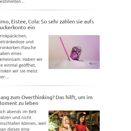
estimmten...
imo, Eistee, Cola: So sehr zahlen sie aufs
uckerkonto ein
rinkpäckchen,
etränkedose und
ronkorken-Flasche
aben eines
emeinsam: Haben wir
ie einmal geöffnet,
rinken wir sie meist
eer....
ang zum Overthinking? Das hilft, um im
oment zu leben
ich abends im Bett
älzen und nicht
inschlafen können, weil
an dieses eine