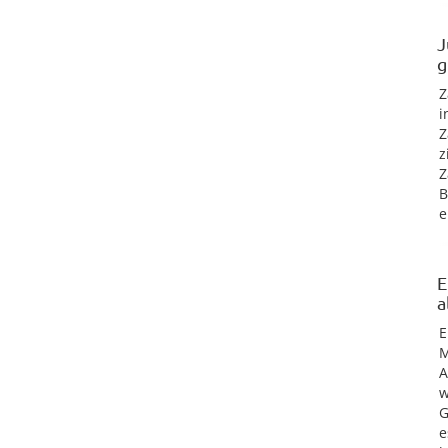
J
g
Z
i
Z
z
Z
B
e
E
a
E
M
A
w
G
e