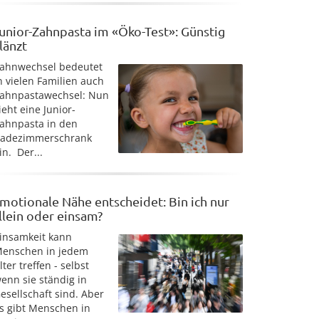
unior-Zahnpasta im «Öko-Test»: Günstig
länzt
ahnwechsel bedeutet
n vielen Familien auch
ahnpastawechsel: Nun
ieht eine Junior-
ahnpasta in den
adezimmerschrank
in. Der...
motionale Nähe entscheidet: Bin ich nur
llein oder einsam?
insamkeit kann
enschen in jedem
lter treffen - selbst
enn sie ständig in
esellschaft sind. Aber
s gibt Menschen in