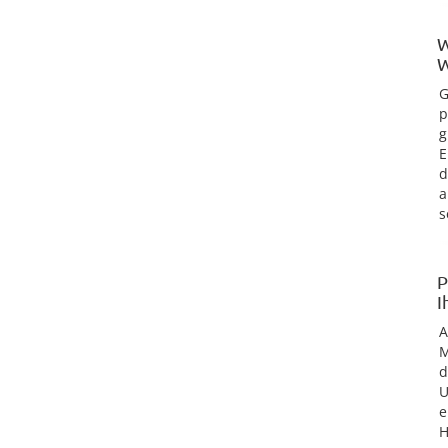
W
W
G
p
g
E
d
a
s
P
I
M
d
U
e
H