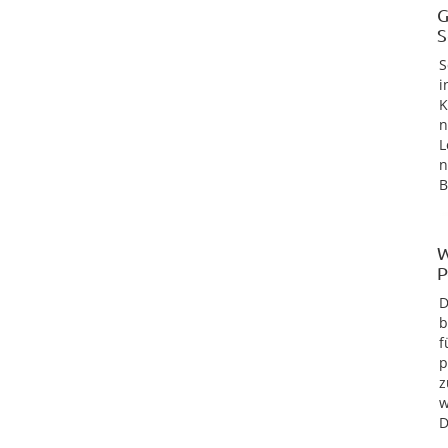
G
S
S
i
K
n
L
n
B
W
P
D
b
f
p
z
w
D