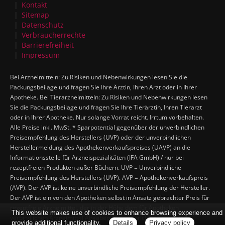
Kontakt
Sitemap
Datenschutz
Verbraucherrechte
Barrierefreiheit
Impressum
Bei Arzneimitteln: Zu Risiken und Nebenwirkungen lesen Sie die
Packungsbeilage und fragen Sie Ihre Ärztin, Ihren Arzt oder in Ihrer
Apotheke. Bei Tierarzneimitteln: Zu Risiken und Nebenwirkungen lesen
Sie die Packungsbeilage und fragen Sie Ihre Tierärztin, Ihren Tierarzt
oder in Ihrer Apotheke. Nur solange Vorrat reicht. Irrtum vorbehalten.
Alle Preise inkl. MwSt. * Sparpotential gegenüber der unverbindlichen
Preisempfehlung des Herstellers (UVP) oder der unverbindlichen
Herstellermeldung des Apothekenverkaufspreises (UAVP) an die
Informationsstelle für Arzneispezialitäten (IFA GmbH) / nur bei
rezeptfreien Produkten außer Büchern. UVP = Unverbindliche
Preisempfehlung des Herstellers (UVP). AVP = Apothekenverkaufspreis
(AVP). Der AVP ist keine unverbindliche Preisempfehlung der Hersteller.
Der AVP ist ein von den Apotheken selbst in Ansatz gebrachter Preis für
rezeptfreie Arzneimittel, der in der Höhe dem für Apotheken
This website makes use of cookies to enhance browsing experience and
verbindlichen Arzneimittel Abgabepreis entspricht, zu dem eine
provide additional functionality.
Details
Privacy policy