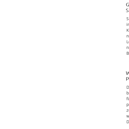
G
S
S
i
K
n
L
n
B
W
P
D
b
f
p
z
w
D