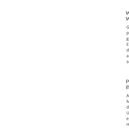
W
W
G
p
g
E
d
a
s
P
I
M
d
U
e
H