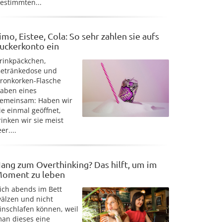
estimmten...
imo, Eistee, Cola: So sehr zahlen sie aufs
uckerkonto ein
rinkpäckchen,
etränkedose und
ronkorken-Flasche
aben eines
emeinsam: Haben wir
ie einmal geöffnet,
rinken wir sie meist
eer....
ang zum Overthinking? Das hilft, um im
oment zu leben
ich abends im Bett
älzen und nicht
inschlafen können, weil
an dieses eine