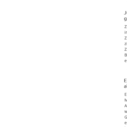
J
g
Z
i
Z
z
Z
B
e
E
a
E
M
A
w
G
e