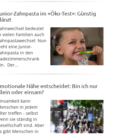
unior-Zahnpasta im «Öko-Test»: Günstig
länzt
ahnwechsel bedeutet
n vielen Familien auch
ahnpastawechsel: Nun
ieht eine Junior-
ahnpasta in den
adezimmerschrank
in. Der...
motionale Nähe entscheidet: Bin ich nur
llein oder einsam?
insamkeit kann
enschen in jedem
lter treffen - selbst
enn sie ständig in
esellschaft sind. Aber
s gibt Menschen in