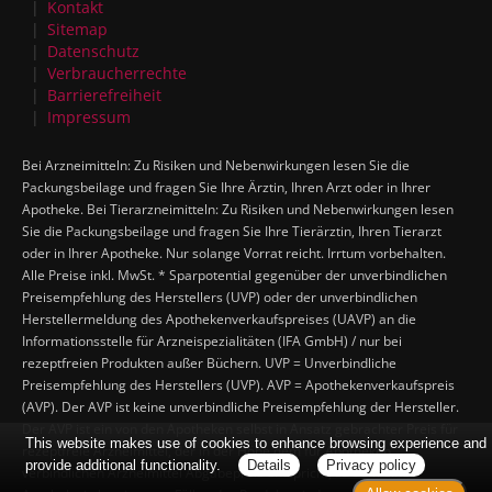
Kontakt
Sitemap
Datenschutz
Verbraucherrechte
Barrierefreiheit
Impressum
Bei Arzneimitteln: Zu Risiken und Nebenwirkungen lesen Sie die
Packungsbeilage und fragen Sie Ihre Ärztin, Ihren Arzt oder in Ihrer
Apotheke. Bei Tierarzneimitteln: Zu Risiken und Nebenwirkungen lesen
Sie die Packungsbeilage und fragen Sie Ihre Tierärztin, Ihren Tierarzt
oder in Ihrer Apotheke. Nur solange Vorrat reicht. Irrtum vorbehalten.
Alle Preise inkl. MwSt. * Sparpotential gegenüber der unverbindlichen
Preisempfehlung des Herstellers (UVP) oder der unverbindlichen
Herstellermeldung des Apothekenverkaufspreises (UAVP) an die
Informationsstelle für Arzneispezialitäten (IFA GmbH) / nur bei
rezeptfreien Produkten außer Büchern. UVP = Unverbindliche
Preisempfehlung des Herstellers (UVP). AVP = Apothekenverkaufspreis
(AVP). Der AVP ist keine unverbindliche Preisempfehlung der Hersteller.
Der AVP ist ein von den Apotheken selbst in Ansatz gebrachter Preis für
This website makes use of cookies to enhance browsing experience and
rezeptfreie Arzneimittel, der in der Höhe dem für Apotheken
provide additional functionality.
Details
Privacy policy
verbindlichen Arzneimittel Abgabepreis entspricht, zu dem eine