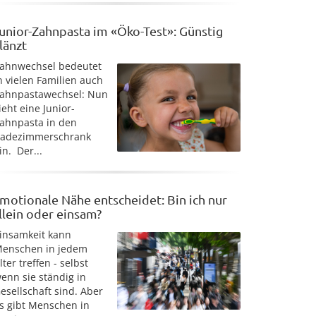
unior-Zahnpasta im «Öko-Test»: Günstig
länzt
ahnwechsel bedeutet
n vielen Familien auch
ahnpastawechsel: Nun
ieht eine Junior-
ahnpasta in den
adezimmerschrank
in. Der...
motionale Nähe entscheidet: Bin ich nur
llein oder einsam?
insamkeit kann
enschen in jedem
lter treffen - selbst
enn sie ständig in
esellschaft sind. Aber
s gibt Menschen in