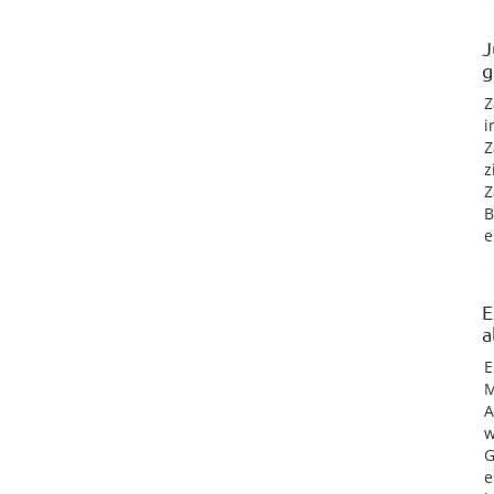
J
g
Z
i
Z
z
Z
B
e
E
a
E
M
A
w
G
e