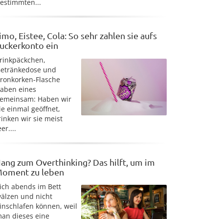
estimmten...
imo, Eistee, Cola: So sehr zahlen sie aufs
uckerkonto ein
rinkpäckchen,
etränkedose und
ronkorken-Flasche
aben eines
emeinsam: Haben wir
ie einmal geöffnet,
rinken wir sie meist
eer....
ang zum Overthinking? Das hilft, um im
oment zu leben
ich abends im Bett
älzen und nicht
inschlafen können, weil
an dieses eine