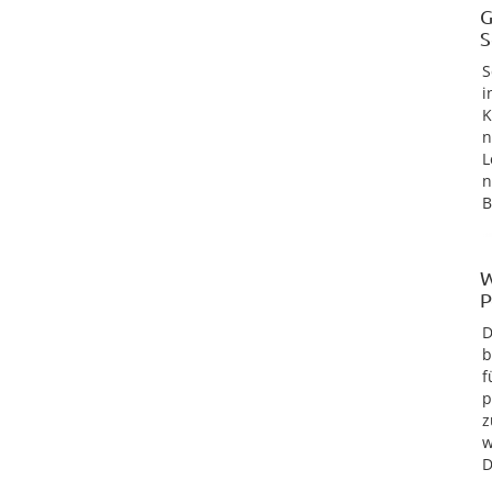
G
S
S
i
K
n
L
n
B
W
P
D
b
f
p
z
w
D