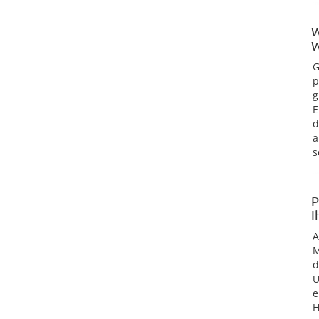
W
W
G
p
g
E
d
a
s
P
I
M
d
U
e
H