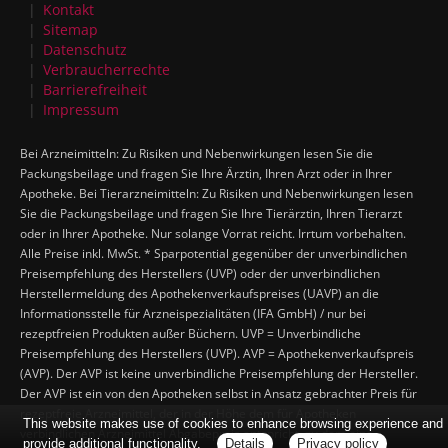
Kontakt
Sitemap
Datenschutz
Verbraucherrechte
Barrierefreiheit
Impressum
Bei Arzneimitteln: Zu Risiken und Nebenwirkungen lesen Sie die
Packungsbeilage und fragen Sie Ihre Ärztin, Ihren Arzt oder in Ihrer
Apotheke. Bei Tierarzneimitteln: Zu Risiken und Nebenwirkungen lesen
Sie die Packungsbeilage und fragen Sie Ihre Tierärztin, Ihren Tierarzt
oder in Ihrer Apotheke. Nur solange Vorrat reicht. Irrtum vorbehalten.
Alle Preise inkl. MwSt. * Sparpotential gegenüber der unverbindlichen
Preisempfehlung des Herstellers (UVP) oder der unverbindlichen
Herstellermeldung des Apothekenverkaufspreises (UAVP) an die
Informationsstelle für Arzneispezialitäten (IFA GmbH) / nur bei
rezeptfreien Produkten außer Büchern. UVP = Unverbindliche
Preisempfehlung des Herstellers (UVP). AVP = Apothekenverkaufspreis
(AVP). Der AVP ist keine unverbindliche Preisempfehlung der Hersteller.
Der AVP ist ein von den Apotheken selbst in Ansatz gebrachter Preis für
rezeptfreie Arzneimittel, der in der Höhe dem für Apotheken
This website makes use of cookies to enhance browsing experience and
verbindlichen Arzneimittel Abgabepreis entspricht, zu dem eine
provide additional functionality.
Details
Privacy policy